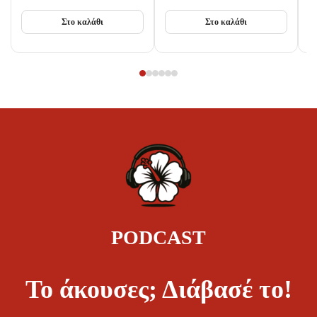
Στο καλάθι
Στο καλάθι
PODCAST
Το άκουσες; Διάβασέ το!