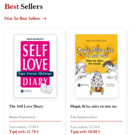
Best
Sellers
Όλα Τα Best Sellers
The Self Love Diary
Μαμά, θέλω κάτι να σου πω
Α
Μαρία Καρακώστα
Έφη Αργυροπούλου
Ma
Τιμή εκδότη:
13.00
€
Τιμή εκδότη:
12.20
€
Τι
Τιμή web:
11.70
€
Τιμή web:
10.98
€
Τ