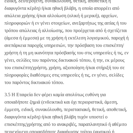
ειδική, δευτερογενή, συνακόλουθη, θετική, αποθετική ή
διαφυγόντα κέρδη) ή/και ηθική βλάβη, η οποία απορρέει από
απώλεια χρήσης ή/και αλλοίωση (ολική ή μερική), αρχείων,
πληροφοριών ή εν γένει στοιχείων, ανεξαρτήτως της αιτίας ή του
τρόπου απώλειας ή αλλοίωσης, που προέρχεται από ή σχετίζεται
(άμεσα ή έμμεσα) με τη χρήση ή εκτέλεση λογισμικού, παροχή ή
ανεπάρκεια παροχής υπηρεσιών, την πρόσβαση του επισκέπτη/
χρήστη ή τη μη ικανότητα πρόσβασής του στις υπηρεσίες ή τις, εν
γένει, σελίδες του παρόντος δικτυακού τόπου, ή την, εκ μέρους
του επισκέπτη/χρήστη, χρήση, αξιοποίηση ή/και στήριξή του σε
πληροφορίες διαθέσιμες στις υπηρεσίες ή τις, εν γένει, σελίδες
του παρόντος δικτυακού τόπου.
3.5 Η Εταιρεία δεν φέρει καμία απολύτως ευθύνη για
οποιαδήποτε ζημιά (ενδεικτικά και όχι περιοριστικά, άμεση,
έμμεση, ειδική, συνακόλουθη, περιστασιακή, θετική, αποθετική,
διαφυγόντα κέρδη) ή/και ηθική βλάβη τυχόν υποστεί ο
επισκέπτης/χρήστης από το ανακριβές, παραπλανητικό ή αθέμιτο
περιεχόμενο οποιασδήποτε διαφήμισης τρίτου (φυσικού ή