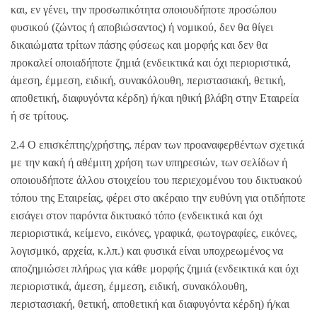
και, εν γένει, την προσωπικότητα οποιουδήποτε προσώπου
φυσικού (ζώντος ή αποβιώσαντος) ή νομικού, δεν θα θίγει
δικαιώματα τρίτων πάσης φύσεως και μορφής και δεν θα
προκαλεί οποιαδήποτε ζημιά (ενδεικτικά και όχι περιοριστικά,
άμεση, έμμεση, ειδική, συνακόλουθη, περιστασιακή, θετική,
αποθετική, διαφυγόντα κέρδη) ή/και ηθική βλάβη στην Εταιρεία
ή σε τρίτους.
2.4 Ο επισκέπτης/χρήστης, πέραν των προαναφερθέντων σχετικά
με την κακή ή αθέμιτη χρήση των υπηρεσιών, των σελίδων ή
οποιουδήποτε άλλου στοιχείου του περιεχομένου του δικτυακού
τόπου της Εταιρείας, φέρει στο ακέραιο την ευθύνη για οτιδήποτε
εισάγει στον παρόντα δικτυακό τόπο (ενδεικτικά και όχι
περιοριστικά, κείμενο, εικόνες, γραφικά, φωτογραφίες, εικόνες,
λογισμικό, αρχεία, κ.λπ.) και φυσικά είναι υποχρεωμένος να
αποζημιώσει πλήρως για κάθε μορφής ζημιά (ενδεικτικά και όχι
περιοριστικά, άμεση, έμμεση, ειδική, συνακόλουθη,
περιστασιακή, θετική, αποθετική και διαφυγόντα κέρδη) ή/και