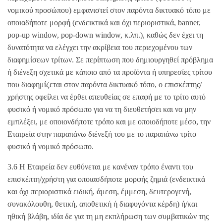
νομικού προσώπου) εμφανιστεί στον παρόντα δικτυακό τόπο με
οποιαδήποτε μορφή (ενδεικτικά και όχι περιοριστικά, banner,
pop-up window, pop-down window, κ.λπ.), καθώς δεν έχει τη
δυνατότητα να ελέγχει την ακρίβεια του περιεχομένου των
διαφημίσεων τρίτων. Σε περίπτωση που δημιουργηθεί πρόβλημα
ή διένεξη σχετικά με κάποιο από τα προϊόντα ή υπηρεσίες τρίτου
που διαφημίζεται στον παρόντα δικτυακό τόπο, ο επισκέπτης/
χρήστης οφείλει να έρθει απευθείας σε επαφή με το τρίτο αυτό
φυσικό ή νομικό πρόσωπο για να τη διευθετήσει και να μην
εμπλέξει, με οποιονδήποτε τρόπο και με οποιοδήποτε μέσο, την
Εταιρεία στην παραπάνω διένεξή του με το παραπάνω τρίτο
φυσικό ή νομικό πρόσωπο.
3.6 Η Εταιρεία δεν ευθύνεται με κανέναν τρόπο έναντι του
επισκέπτη/χρήστη για οποιασδήποτε μορφής ζημιά (ενδεικτικά
και όχι περιοριστικά ειδική, άμεση, έμμεση, δευτερογενή,
συνακόλουθη, θετική, αποθετική ή διαφυγόντα κέρδη) ή/και
ηθική βλάβη, ιδία δε για τη μη εκπλήρωση των συμβατικών της