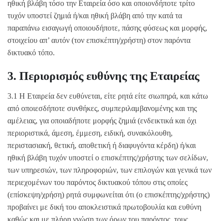
ηθική βλάβη τόσο την Εταιρεία όσο και οποιονδήποτε τρίτο
τυχόν υποστεί ζημιά ή/και ηθική βλάβη από την κατά τα
παραπάνω εισαγωγή οποιουδήποτε, πάσης φύσεως και μορφής,
στοιχείου απ’ αυτόν (τον επισκέπτη/χρήστη) στον παρόντα
δικτυακό τόπο.
3. Περιορισμός ευθύνης της Εταιρείας
3.1 Η Εταιρεία δεν ευθύνεται, είτε ρητά είτε σιωπηρά, και κάτω
από οποιεσδήποτε συνθήκες, συμπεριλαμβανομένης και της
αμέλειας, για οποιαδήποτε μορφής ζημιά (ενδεικτικά και όχι
περιοριστικά, άμεση, έμμεση, ειδική, συνακόλουθη,
περιστασιακή, θετική, αποθετική ή διαφυγόντα κέρδη) ή/και
ηθική βλάβη τυχόν υποστεί ο επισκέπτης/χρήστης των σελίδων,
των υπηρεσιών, των πληροφοριών, των επιλογών και γενικά των
περιεχομένων του παρόντος δικτυακού τόπου στις οποίες
(επίσκεψη/χρήση) ρητά συμφωνείται ότι (ο επισκέπτης/χρήστης)
προβαίνει με δική του αποκλειστικά πρωτοβουλία και ευθύνη
καθώς και με πλήρη γνώση των όρων του παρόντος, τους