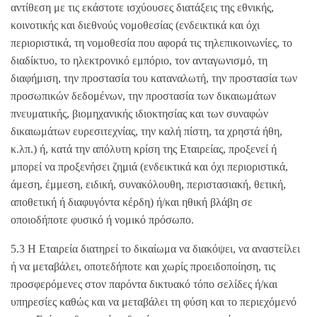
αντίθεση με τις εκάστοτε ισχύουσες διατάξεις της εθνικής,
κοινοτικής και διεθνούς νομοθεσίας (ενδεικτικά και όχι
περιοριστικά, τη νομοθεσία που αφορά τις τηλεπικοινωνίες, το
διαδίκτυο, το ηλεκτρονικό εμπόριο, τον ανταγωνισμό, τη
διαφήμιση, την προστασία του καταναλωτή, την προστασία των
προσωπικών δεδομένων, την προστασία των δικαιωμάτων
πνευματικής, βιομηχανικής ιδιοκτησίας και των συναφών
δικαιωμάτων ευρεσιτεχνίας, την καλή πίστη, τα χρηστά ήθη,
κ.λπ.) ή, κατά την απόλυτη κρίση της Εταιρείας, προξενεί ή
μπορεί να προξενήσει ζημιά (ενδεικτικά και όχι περιοριστικά,
άμεση, έμμεση, ειδική, συνακόλουθη, περιστασιακή, θετική,
αποθετική ή διαφυγόντα κέρδη) ή/και ηθική βλάβη σε
οποιοδήποτε φυσικό ή νομικό πρόσωπο.
5.3 Η Εταιρεία διατηρεί το δικαίωμα να διακόψει, να αναστείλει
ή να μεταβάλει, οποτεδήποτε και χωρίς προειδοποίηση, τις
προσφερόμενες στον παρόντα δικτυακό τόπο σελίδες ή/και
υπηρεσίες καθώς και να μεταβάλει τη φύση και το περιεχόμενό