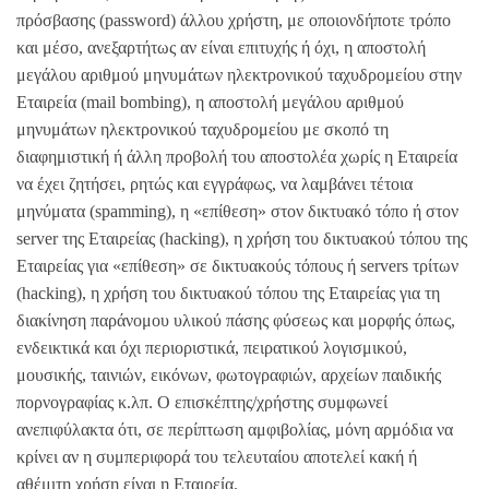
πρόσβασης (password) άλλου χρήστη, με οποιονδήποτε τρόπο
και μέσο, ανεξαρτήτως αν είναι επιτυχής ή όχι, η αποστολή
μεγάλου αριθμού μηνυμάτων ηλεκτρονικού ταχυδρομείου στην
Εταιρεία (mail bombing), η αποστολή μεγάλου αριθμού
μηνυμάτων ηλεκτρονικού ταχυδρομείου με σκοπό τη
διαφημιστική ή άλλη προβολή του αποστολέα χωρίς η Εταιρεία
να έχει ζητήσει, ρητώς και εγγράφως, να λαμβάνει τέτοια
μηνύματα (spamming), η «επίθεση» στον δικτυακό τόπο ή στον
server της Εταιρείας (hacking), η χρήση του δικτυακού τόπου της
Εταιρείας για «επίθεση» σε δικτυακούς τόπους ή servers τρίτων
(hacking), η χρήση του δικτυακού τόπου της Εταιρείας για τη
διακίνηση παράνομου υλικού πάσης φύσεως και μορφής όπως,
ενδεικτικά και όχι περιοριστικά, πειρατικού λογισμικού,
μουσικής, ταινιών, εικόνων, φωτογραφιών, αρχείων παιδικής
πορνογραφίας κ.λπ. Ο επισκέπτης/χρήστης συμφωνεί
ανεπιφύλακτα ότι, σε περίπτωση αμφιβολίας, μόνη αρμόδια να
κρίνει αν η συμπεριφορά του τελευταίου αποτελεί κακή ή
αθέμιτη χρήση είναι η Εταιρεία.