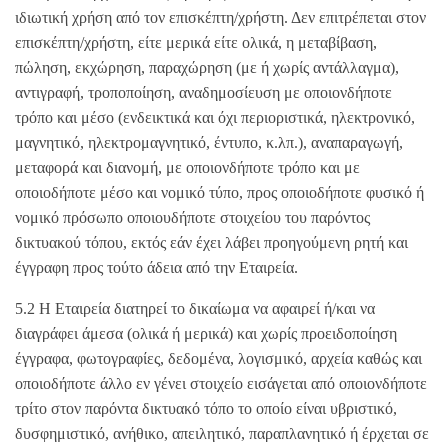
ιδιωτική χρήση από τον επισκέπτη/χρήστη. Δεν επιτρέπεται στον
επισκέπτη/χρήστη, είτε μερικά είτε ολικά, η μεταβίβαση,
πώληση, εκχώρηση, παραχώρηση (με ή χωρίς αντάλλαγμα),
αντιγραφή, τροποποίηση, αναδημοσίευση με οποιονδήποτε
τρόπο και μέσο (ενδεικτικά και όχι περιοριστικά, ηλεκτρονικό,
μαγνητικό, ηλεκτρομαγνητικό, έντυπο, κ.λπ.), αναπαραγωγή,
μεταφορά και διανομή, με οποιονδήποτε τρόπο και με
οποιοδήποτε μέσο και νομικό τύπο, προς οποιοδήποτε φυσικό ή
νομικό πρόσωπο οποιουδήποτε στοιχείου του παρόντος
δικτυακού τόπου, εκτός εάν έχει λάβει προηγούμενη ρητή και
έγγραφη προς τούτο άδεια από την Εταιρεία.
5.2 Η Εταιρεία διατηρεί το δικαίωμα να αφαιρεί ή/και να
διαγράφει άμεσα (ολικά ή μερικά) και χωρίς προειδοποίηση
έγγραφα, φωτογραφίες, δεδομένα, λογισμικό, αρχεία καθώς και
οποιοδήποτε άλλο εν γένει στοιχείο εισάγεται από οποιονδήποτε
τρίτο στον παρόντα δικτυακό τόπο το οποίο είναι υβριστικό,
δυσφημιστικό, ανήθικο, απειλητικό, παραπλανητικό ή έρχεται σε