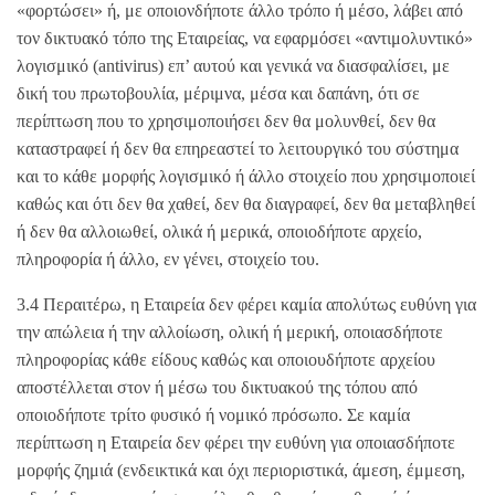
«φορτώσει» ή, με οποιονδήποτε άλλο τρόπο ή μέσο, λάβει από
τον δικτυακό τόπο της Εταιρείας, να εφαρμόσει «αντιμολυντικό»
λογισμικό (antivirus) επ’ αυτού και γενικά να διασφαλίσει, με
δική του πρωτοβουλία, μέριμνα, μέσα και δαπάνη, ότι σε
περίπτωση που το χρησιμοποιήσει δεν θα μολυνθεί, δεν θα
καταστραφεί ή δεν θα επηρεαστεί το λειτουργικό του σύστημα
και το κάθε μορφής λογισμικό ή άλλο στοιχείο που χρησιμοποιεί
καθώς και ότι δεν θα χαθεί, δεν θα διαγραφεί, δεν θα μεταβληθεί
ή δεν θα αλλοιωθεί, ολικά ή μερικά, οποιοδήποτε αρχείο,
πληροφορία ή άλλο, εν γένει, στοιχείο του.
3.4 Περαιτέρω, η Εταιρεία δεν φέρει καμία απολύτως ευθύνη για
την απώλεια ή την αλλοίωση, ολική ή μερική, οποιασδήποτε
πληροφορίας κάθε είδους καθώς και οποιουδήποτε αρχείου
αποστέλλεται στον ή μέσω του δικτυακού της τόπου από
οποιοδήποτε τρίτο φυσικό ή νομικό πρόσωπο. Σε καμία
περίπτωση η Εταιρεία δεν φέρει την ευθύνη για οποιασδήποτε
μορφής ζημιά (ενδεικτικά και όχι περιοριστικά, άμεση, έμμεση,