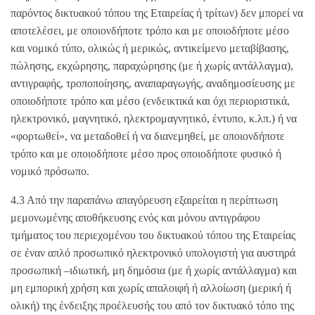
παρόντος δικτυακού τόπου της Εταιρείας ή τρίτων) δεν μπορεί να
αποτελέσει, με οποιονδήποτε τρόπο και με οποιοδήποτε μέσο
και νομικό τύπο, ολικώς ή μερικώς, αντικείμενο μεταβίβασης,
πώλησης, εκχώρησης, παραχώρησης (με ή χωρίς αντάλλαγμα),
αντιγραφής, τροποποίησης, αναπαραγωγής, αναδημοσίευσης με
οποιοδήποτε τρόπο και μέσο (ενδεικτικά και όχι περιοριστικά,
ηλεκτρονικό, μαγνητικό, ηλεκτρομαγνητικό, έντυπο, κ.λπ.) ή να
«φορτωθεί», να μεταδοθεί ή να διανεμηθεί, με οποιονδήποτε
τρόπο και με οποιοδήποτε μέσο προς οποιοδήποτε φυσικό ή
νομικό πρόσωπο.
4.3 Από την παραπάνω απαγόρευση εξαιρείται η περίπτωση
μεμονωμένης αποθήκευσης ενός και μόνου αντιγράφου
τμήματος του περιεχομένου του δικτυακού τόπου της Εταιρείας
σε έναν απλό προσωπικό ηλεκτρονικό υπολογιστή για αυστηρά
προσωπική –ιδιωτική, μη δημόσια (με ή χωρίς αντάλλαγμα) και
μη εμπορική χρήση και χωρίς απαλοιφή ή αλλοίωση (μερική ή
ολική) της ένδειξης προέλευσής του από τον δικτυακό τόπο της