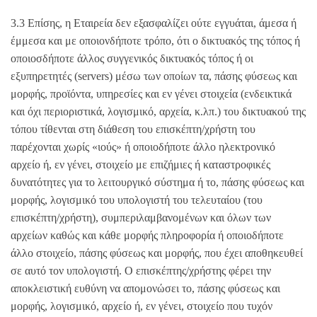
3.3 Επίσης, η Εταιρεία δεν εξασφαλίζει ούτε εγγυάται, άμεσα ή
έμμεσα και με οποιονδήποτε τρόπο, ότι ο δικτυακός της τόπος ή
οποιοσδήποτε άλλος συγγενικός δικτυακός τόπος ή οι
εξυπηρετητές (servers) μέσω των οποίων τα, πάσης φύσεως και
μορφής, προϊόντα, υπηρεσίες και εν γένει στοιχεία (ενδεικτικά
και όχι περιοριστικά, λογισμικό, αρχεία, κ.λπ.) του δικτυακού της
τόπου τίθενται στη διάθεση του επισκέπτη/χρήστη του
παρέχονται χωρίς «ιούς» ή οποιοδήποτε άλλο ηλεκτρονικό
αρχείο ή, εν γένει, στοιχείο με επιζήμιες ή καταστροφικές
δυνατότητες για το λειτουργικό σύστημα ή το, πάσης φύσεως και
μορφής, λογισμικό του υπολογιστή του τελευταίου (του
επισκέπτη/χρήστη), συμπεριλαμβανομένων και όλων των
αρχείων καθώς και κάθε μορφής πληροφορία ή οποιοδήποτε
άλλο στοιχείο, πάσης φύσεως και μορφής, που έχει αποθηκευθεί
σε αυτό τον υπολογιστή. Ο επισκέπτης/χρήστης φέρει την
αποκλειστική ευθύνη να απομονώσει το, πάσης φύσεως και
μορφής, λογισμικό, αρχείο ή, εν γένει, στοιχείο που τυχόν