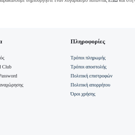
, παρακαλούμε δημιουργήστε έναν λογαριασμό πατώντας
ΕΔΩ
και στη 
α
Πληροφορίες
ός
Τρόποι πληρωμής
d Club
Τρόποι αποστολής
Password
Πολιτική επιστροφών
αναχώρησης
Πολιτική απορρήτου
Όροι χρήσης