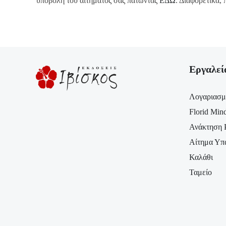
υποβολή του αιτήματός σας πατώντας
ΕΔΩ
. Διαφορετικά
Εργαλεί
Λογαριασμ
Florid Min
Ανάκτηση 
Αίτημα Υπ
Καλάθι
Ταμείο