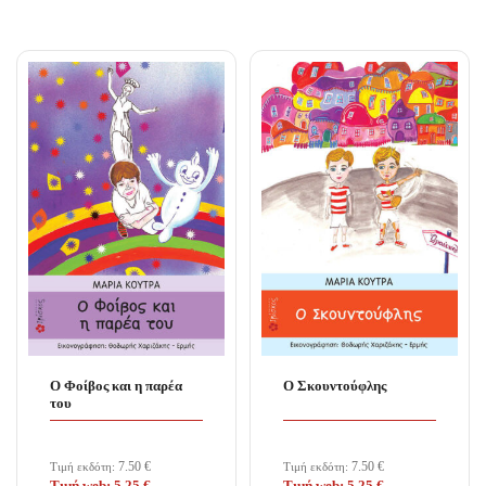
Ο Φοίβος και η παρέα
Ο Σκουντούφλης
του
7.50
€
7.50
€
Τιμή εκδότη:
Τιμή εκδότη: