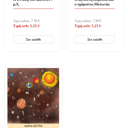
μ.Χ.
ο αχάριστος Μυλωνάς
7.50
€
7.50
€
Τιμή εκδότη:
Τιμή εκδότη:
Τιμή web:
5.25
€
Τιμή web:
5.25
€
Στο καλάθι
Στο καλάθι