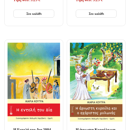
Τιμή web:
5.25
€
Τιμή web:
5.25
€
Στο καλάθι
Στο καλάθι
Η Εντολή του Δια 2004 –
Η άγνωστη Κυρούλα και