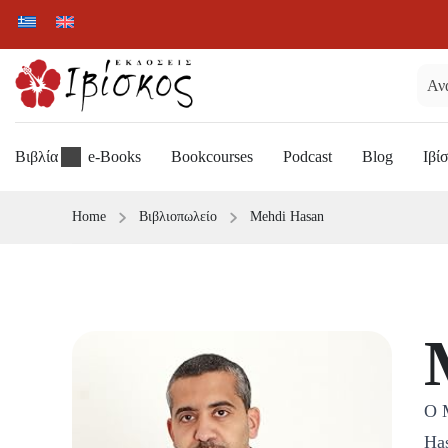
Βιβλία
e-Books
Bookcourses
Podcast
Blog
Ιβί
Home
Βιβλιοπωλείο
Mehdi Hasan
Ο 
Ha