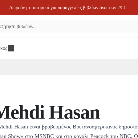
Δωρεάν μεταφορικά για παραγγελίες βιβλίων άνω των 29 €
σκος
Mehdi Hasan
Mehdi Hasan είναι βραβευμένος Βρετανοαμερικανός δημοσιο
san Show» στο MSNBC και στο κανάλι Peacock του NBC. Ο H