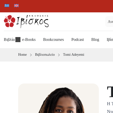
Βιβλία
e-Books
Bookcourses
Podcast
Blog
Ιβί
Home
Βιβλιοπωλείο
Tomi Adeyemi
Η Τ
Ντ