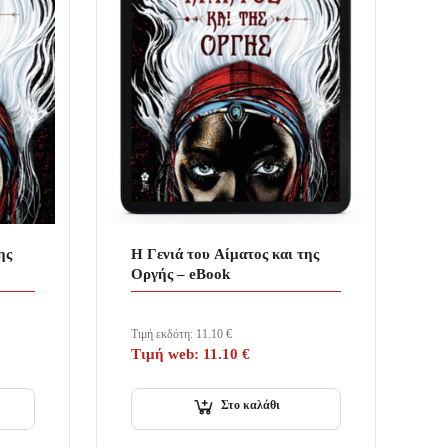
ης
Η Γενιά του Αίματος και της
Οργής – eBook
Τιμή εκδότη:
11.10
€
Τιμή web:
11.10
€
Στο καλάθι