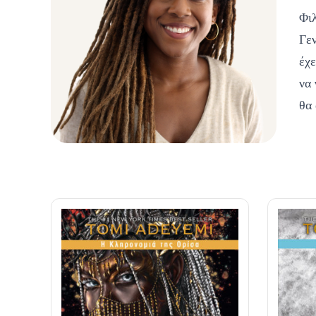
Φι
Γεν
έχε
να 
θα 