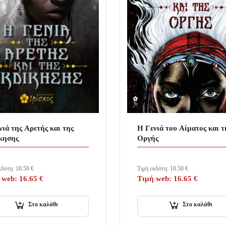
νιά της Αρετής και της
Η Γενιά του Αίματος και τ
κησης
Οργής
κδότη:
18.50
€
Τιμή εκδότη:
18.50
€
 web:
16.65
€
Τιμή web:
16.65
€
Στο καλάθι
Στο καλάθι