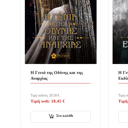
Η Γενιά της Οδύνης και της
Η Γε
Αναρχίας
Εκδί
Τιμή εκδότη:
20.50
€
Τιμή ε
Τιμή web:
18.45
€
Τιμή
Στο καλάθι