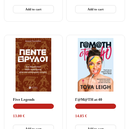
Add to cart
Add to cart
Five Legends
Γ@Μ@ΤΗ at 40
13.00
€
14.85
€
Add to cart
Add to cart