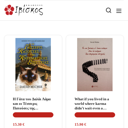
Η Γάτα του Δαλάι Λάμα
What if you lived in a
και οι Τέσσερις
world where karma
Πατούσες της
didn’t wait even a
Πνευματικής Επιτυχίας
moment?
15.30
€
15.90
€