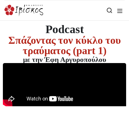
Podcast
Σπάζοντας τον κύκλο του
τραύματος (part 1)
με την Έφη Αργυροπούλου