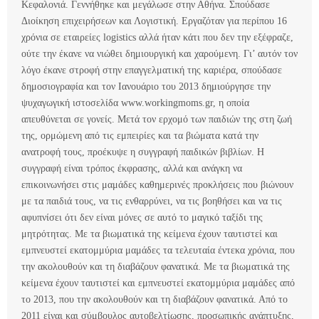
Κεφαλονιά. Γεννήθηκε και μεγάλωσε στην Αθήνα. Σπούδασε
Διοίκηση επιχειρήσεων και Λογιστική. Εργαζόταν για περίπου 16
χρόνια σε εταιρείες logistics αλλά ήταν κάτι που δεν την εξέφραζε,
ούτε την έκανε να νιώθει δημιουργική και χαρούμενη. Γι’ αυτόν τον
λόγο έκανε στροφή στην επαγγελματική της καριέρα, σπούδασε
δημοσιογραφία και τον Ιανουάριο του 2013 δημιούργησε την
ψυχαγωγική ιστοσελίδα www.workingmoms.gr, η οποία
απευθύνεται σε γονείς. Μετά τον ερχομό των παιδιών της στη ζωή
της, ορμώμενη από τις εμπειρίες και τα βιώματα κατά την
ανατροφή τους, προέκυψε η συγγραφή παιδικών βιβλίων. Η
συγγραφή είναι τρόπος έκφρασης, αλλά και ανάγκη να
επικοινωνήσει στις μαμάδες καθημερινές προκλήσεις που βιώνουν
με τα παιδιά τους, να τις ενθαρρύνει, να τις βοηθήσει και να τις
αφυπνίσει ότι δεν είναι μόνες σε αυτό το μαγικό ταξίδι της
μητρότητας. Με τα βιωματικά της κείμενα έχουν ταυτιστεί και
εμπνευστεί εκατομμύρια μαμάδες τα τελευταία έντεκα χρόνια, που
την ακολουθούν και τη διαβάζουν φανατικά. Με τα βιωματικά της
κείμενα έχουν ταυτιστεί και εμπνευστεί εκατομμύρια μαμάδες από
το 2013, που την ακολουθούν και τη διαβάζουν φανατικά. Από το
2011 είναι και σύμβουλος αυτοβελτίωσης, προσωπικής ανάπτυξης,