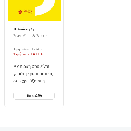
Η Απάντηση
Pease Allan & Barbara
Τιμή εκδότη:
17.50
€
Τιμή web:
14.00
€
Αν η ζωή σου είναι
γεμάτη ερωτηματικά,
σου χρειάζεται η
«Απάντηση». Όταν η
ζωή του Allan και της
Στο καλάθι
Barbara
καταστράφηκε, αυτοί
στράφηκαν στην
επιστήμη για να