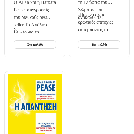
Ο Allan και η Barbara
τη Γλώσσα του
Pease, συγγραφείς
Σώματος και
-Πώς να έχετε
του διεθνούς best
ανακαλύψτε:
ερωτικές επιτυχίες
seller Το Απόλυτο
Σε…
εκπέμποντας τα
Βιβλίο για τη
κατάλληλα ερωτικά
Γλώσσα του
σήματα,
Στο καλάθι
Στο καλάθι
Σώματος,
αλλά και
επιστρέφουν με το
αποκωδικοποιώντας
σημαντικότερο μέχρι
τις προθέσεις των…
τώρα βιβλίο τους.