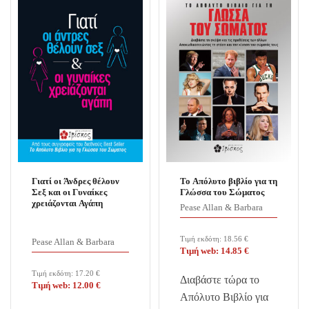
Γιατί οι Άνδρες θέλουν
Το Απόλυτο βιβλίο για τη
Σεξ και οι Γυναίκες
Γλώσσα του Σώματος
χρειάζονται Αγάπη
Pease Allan & Barbara
Τιμή εκδότη:
18.56
€
Pease Allan & Barbara
Τιμή web:
14.85
€
Τιμή εκδότη:
17.20
€
Διαβάστε τώρα το
Τιμή web:
12.00
€
Απόλυτο Βιβλίο για