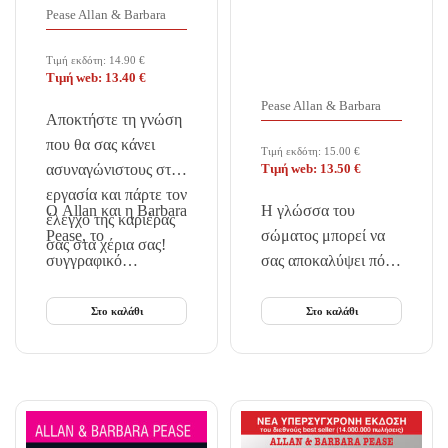
Pease Allan & Barbara
Τιμή εκδότη:
14.90
€
Τιμή web:
13.40
€
Pease Allan & Barbara
Aποκτήστε τη γνώση
που θα σας κάνει
Τιμή εκδότη:
15.00
€
ασυναγώνιστους στην
Τιμή web:
13.50
€
εργασία και πάρτε τον
O Allan και η Barbara
Η γλώσσα του
έλεγχο της καριέρας
Pease, το
σώματος μπορεί να
σας στα χέρια σας!
συγγραφικό…
σας αποκαλύψει πότε
κάποιος είναι
διαθέσιμος ή όχι,
Στο καλάθι
Στο καλάθι
πότε ενδιαφέρεται για
μια σύντομη ερω τική
βραδιά και πότε για
μια μακροχρόνια
σχέση, αν…