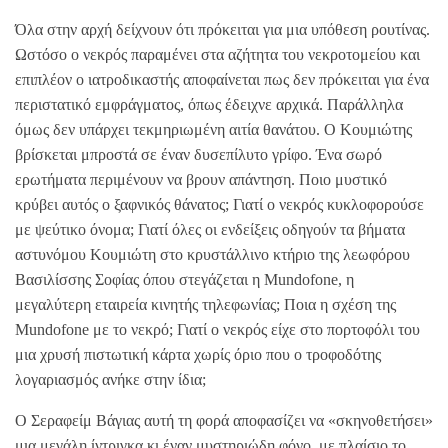
Όλα στην αρχή δείχνουν ότι πρόκειται για μια υπόθεση ρουτίνας.
Ωστόσο ο νεκρός παραμένει στα αζήτητα του νεκροτομείου και
επιπλέον ο ιατροδικαστής αποφαίνεται πως δεν πρόκειται για ένα
περιστατικό εμφράγματος, όπως έδειχνε αρχικά. Παράλληλα
όμως δεν υπάρχει τεκμηριωμένη αιτία θανάτου. Ο Κουμιώτης
βρίσκεται μπροστά σε έναν δυσεπίλυτο γρίφο. Ένα σωρό
ερωτήματα περιμένουν να βρουν απάντηση. Ποιο μυστικό
κρύβει αυτός ο ξαφνικός θάνατος; Γιατί ο νεκρός κυκλοφορούσε
με ψεύτικο όνομα; Γιατί όλες οι ενδείξεις οδηγούν τα βήματα
αστυνόμου Κουμιώτη στο κρυστάλλινο κτήριο της λεωφόρου
Βασιλίσσης Σοφίας όπου στεγάζεται η Mundofone, η
μεγαλύτερη εταιρεία κινητής τηλεφωνίας; Ποια η σχέση της
Mundofone με το νεκρό; Γιατί ο νεκρός είχε στο πορτοφόλι του
μια χρυσή πιστωτική κάρτα χωρίς όριο που ο τροφοδότης
λογαριασμός ανήκε στην ίδια;
Ο Σεραφείμ Βάγιας αυτή τη φορά αποφασίζει να «σκηνοθετήσει»
μια μεγάλη ίντριγκα κι έναν μυστηριώδη φόνο, με πλαίσιο το