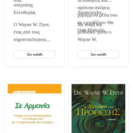
σου:
πεποιθήσεις και
υπέρτατης
πρότυπα σκέψεις
Ελευθερίας
Δικαιολογίες…
χαραγμένα μέσα σου
σε εμποδίζουν: Θα
Ο Wayne W. Dyer,
Με σαφή και
είναι δύσκολο.
ένας από τους
μεθοδικό τρόπο ο
σημαντικότερους
Wayne W.
πνευματικούς
ανθρώπους της…
Στο καλάθι
Στο καλάθι