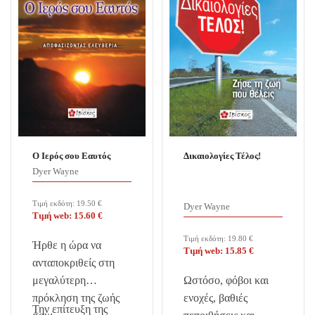
Ο Ιερός σου Εαυτός
Δικαιολογίες Τέλος!
Dyer Wayne
Τιμή εκδότη:
19.50
€
Dyer Wayne
Τιμή web:
15.60
€
Τιμή εκδότη:
19.80
€
Ήρθε η ώρα να
Τιμή web:
15.85
€
ανταποκριθείς στη
μεγαλύτερη
Ωστόσο, φόβοι και
πρόκληση της ζωής
ενοχές, βαθιές
Την επίτευξη της