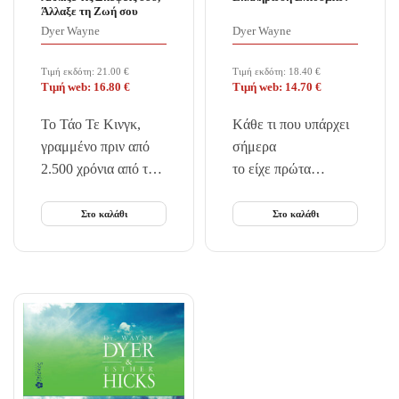
Άλλαξε τη Zωή σου
Dyer Wayne
Dyer Wayne
Τιμή εκδότη:
21.00
€
Τιμή εκδότη:
18.40
€
Τιμή web:
16.80
€
Τιμή web:
14.70
€
Το Τάο Τε Κινγκ,
Kάθε τι που υπάρχει
γραμμένο πριν από
σήμερα
2.500 χρόνια από τον
το είχε πρώτα
κορυφαίο Κινέζο
κάποιος φανταστεί.
φιλόσοφο Λάο Τσε,
Και ό,τι ποτέ θα
Στο καλάθι
Στο καλάθι
αποτελεί το
υπάρξει
απόσταγμα της
κάποιος θα πρέπει
Ταοϊστικής Σοφίας
πρώτα να το
και θεωρείται ως η
φανταστεί.
απόλυτη ερμηνεία
της…