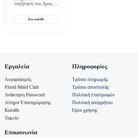
συζήτηση του Δρος
Wayne Dyer μετην
Esther Hicks και τη
Στο καλάθι
σοφή συλλογική
συνειδητότητα…
Εργαλεία
Πληροφορίες
Λογαριασμός
Τρόποι πληρωμής
Florid Mind Club
Τρόποι αποστολής
Ανάκτηση Password
Πολιτική επιστροφών
Αίτημα Υπαναχώρησης
Πολιτική απορρήτου
Καλάθι
Όροι χρήσης
Ταμείο
Επικοινωνία