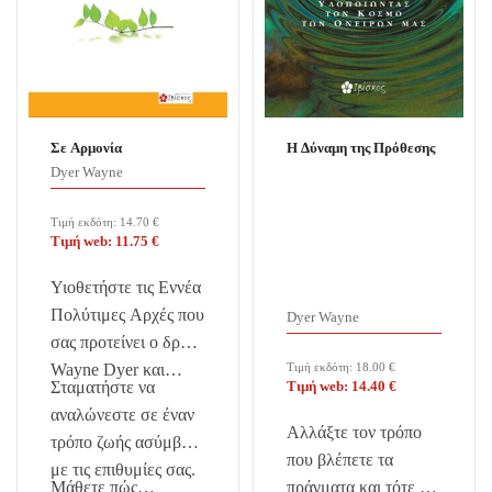
Σε Αρμονία
Η Δύναμη της Πρόθεσης
Dyer Wayne
Τιμή εκδότη:
14.70
€
Τιμή web:
11.75
€
Υιοθετήστε τις Εννέα
Πολύτιμες Αρχές που
Dyer Wayne
σας προτείνει ο δρ
Wayne Dyer και…
Τιμή εκδότη:
18.00
€
Σταματήστε να
Τιμή web:
14.40
€
αναλώνεστε σε έναν
Αλλάξτε τον τρόπο
τρόπο ζωής ασύμβατο
που βλέπετε τα
με τις επιθυμίες σας.
Μάθετε πώς…
πράγματα και τότε τα