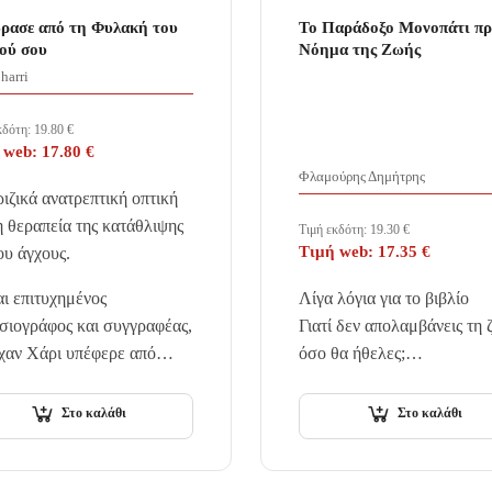
ρασε από τη Φυλακή του
Το Παράδοξο Μονοπάτι πρ
ού σου
Νόημα της Ζωής
harri
κδότη:
19.80
€
 web:
17.80
€
Φλαμούρης Δημήτρης
ιζικά ανατρεπτική οπτική
η θεραπεία της κατάθλιψης
Τιμή εκδότη:
19.30
€
Τιμή web:
17.35
€
ου άγχους.
ι επιτυχημένος
Λίγα λόγια για το βιβλίο
σιογράφος και συγγραφέας,
Γιατί δεν απολαμβάνεις τη 
όχαν Χάρι υπέφερε από
όσο θα ήθελες;
θλιψη από τότε που ήταν
Ίσως η απάντηση να μην εί
ί και…
αυτή που νομίζεις.
Στο καλάθι
Στο καλάθι