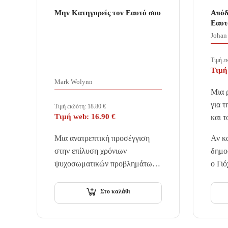
Μην Κατηγορείς τον Εαυτό σου
Απόδ
Εαυτ
Johan 
Τιμή ε
Τιμή
Mark Wolynn
Μια ρ
για τ
Τιμή εκδότη:
18.80
€
Τιμή web:
16.90
€
και τ
Μια ανατρεπτική προσέγγιση
Αν κα
στην επίλυση χρόνιων
δημο
ψυχοσωματικών προβλημάτων,
ο Γι
που σε πολλές περιπτώσεις η
κατά
παραδοσιακή θεραπεία, τα
παιδ
Στο καλάθι
φάρμακα ή άλλες παρεμβάσεις
δεν έχουν την ικανότητα να
αγγίξουν. Έμμονες σκέψεις…