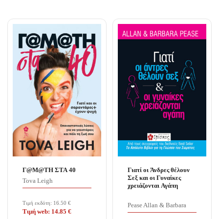
Γ@Μ@ΤΗ ΣΤΑ 40
Γιατί οι Άνδρες θέλουν
Σεξ και οι Γυναίκες
Tova Leigh
χρειάζονται Αγάπη
Τιμή εκδότη:
16.50
€
Pease Allan & Barbara
Τιμή web:
14.85
€