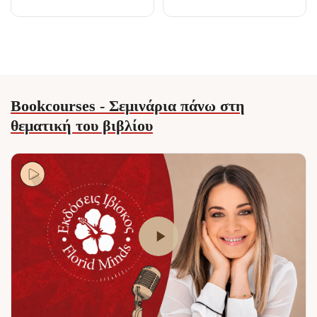
πότε ενδιαφέρεται για
Αγαπήθηκαν κι
μια σύντομη ερω τική
έζησαν ευτυχισμένα
βραδιά και πότε για
για πολλά πολλά
μια μακροχρόνια
χρόνια, κι αυτό γιατί
σχέση, αν…
είχαν αποδεχθεί τις…
Bookcourses - Σεμινάρια πάνω στη
θεματική του βιβλίου