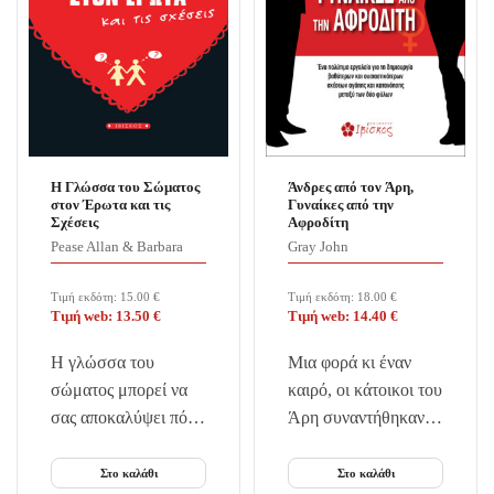
Η Γλώσσα του Σώματος
Άνδρες από τον Άρη,
στον Έρωτα και τις
Γυναίκες από την
Σχέσεις
Αφροδίτη
Pease Allan & Barbara
Gray John
Τιμή εκδότη:
15.00
€
Τιμή εκδότη:
18.00
€
Τιμή web:
13.50
€
Τιμή web:
14.40
€
Η γλώσσα του
Μια φορά κι έναν
σώματος μπορεί να
καιρό, οι κάτοικοι του
σας αποκαλύψει πότε
Άρη συναντήθηκαν
κάποιος είναι
με τις κατοίκους τις
διαθέσιμος ή όχι,
Αφροδίτης.
Στο καλάθι
Στο καλάθι