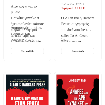
Τιμή εκδότη:
17.20
€
Λίγα λόγια για το
Τιμή web:
12.00
€
βιβλίο
Για κάθε γυναίκα που
Ο Allan και η Barbara
έχει αισθανθεί κάποτε
Pease, συγγραφείς
Δημιουργός, μητέρα,
παγιδευμένη· μια
του διεθνούς best
ερωμένη και
αστεία, ωμή και
seller Το Απόλυτο
φαινόμενο των
Σε…
εμψυχωτική ιστορία
Βιβλίο για τη
μέσων…
για την κρίση μέσης
Γλώσσα του
Στο καλάθι
Στο καλάθι
ηλικίας.
Σώματος,
επιστρέφουν με το
σημαντικότερο μέχρι
τώρα βιβλίο τους.