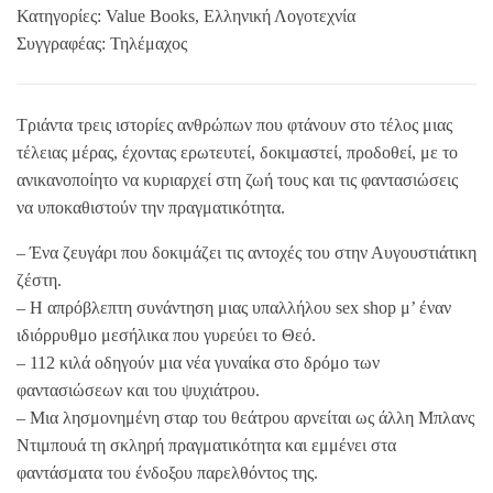
Κατηγορίες:
Value Books
,
Ελληνική Λογοτεχνία
Συγγραφέας:
Τηλέμαχος
Τριάντα τρεις ιστορίες ανθρώπων που φτάνουν στο τέλος μιας
τέλειας μέρας, έχοντας ερωτευτεί, δοκιμαστεί, προδοθεί, με το
ανικανοποίητο να κυριαρχεί στη ζωή τους και τις φαντασιώσεις
να υποκαθιστούν την πραγματικότητα.
– Ένα ζευγάρι που δοκιμάζει τις αντοχές του στην Αυγουστιάτικη
ζέστη.
– Η απρόβλεπτη συνάντηση μιας υπαλλήλου sex shop μ’ έναν
ιδιόρρυθμο μεσήλικα που γυρεύει το Θεό.
– 112 κιλά οδηγούν μια νέα γυναίκα στο δρόμο των
φαντασιώσεων και του ψυχιάτρου.
– Μια λησμονημένη σταρ του θεάτρου αρνείται ως άλλη Μπλανς
Ντιμπουά τη σκληρή πραγματικότητα και εμμένει στα
φαντάσματα του ένδοξου παρελθόντος της.