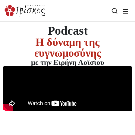
Podcast
Η δύναμη της
ευγνωμοσύνης
με την Ειρήνη Λοϊσίου