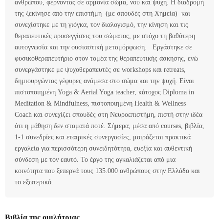
ανθρώπου, φέρνοντας σε αρμονία σώμα, νου και ψυχή. Η διαδρομή
της ξεκίνησε από την επιστήμη (με σπουδές στη Χημεία) και
συνεχίστηκε με τη γιόγκα, τον διαλογισμό, την κίνηση και τις
θεραπευτικές προσεγγίσεις του σώματος, με στόχο τη βαθύτερη
αυτογνωσία και την ουσιαστική μεταμόρφωση. Εργάστηκε σε
φυσικοθεραπευτήριο στον τομέα της θεραπευτικής άσκησης, ενώ
συνεργάστηκε με ψυχοθεραπευτές σε workshops και retreats,
δημιουργώντας γέφυρες ανάμεσα στο σώμα και την ψυχή. Είναι
πιστοποιημένη Yoga & Aerial Yoga teacher, κάτοχος Diploma in
Meditation & Mindfulness, πιστοποιημένη Health & Wellness
Coach και συνεχίζει σπουδές στη Νευροεπιστήμη, πιστή στην ιδέα
ότι η μάθηση δεν σταματά ποτέ. Σήμερα, μέσα από courses, βιβλία,
1-1 συνεδρίες και εταιρικές συνεργασίες, μοιράζεται πρακτικά
εργαλεία για περισσότερη συνειδητότητα, ευεξία και αυθεντική
σύνδεση με τον εαυτό. Το έργο της αγκαλιάζεται από μια
κοινότητα που ξεπερνά τους 135.000 ανθρώπους στην Ελλάδα και
το εξωτερικό.
Βιβλία της ομιλήτριας