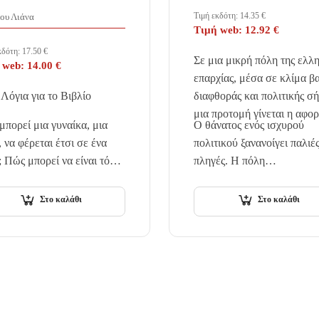
Τιμή εκδότη:
14.35
€
δου Λιάνα
Τιμή web:
12.92
€
κδότη:
17.50
€
Σε μια μικρή πόλη της ελλ
 web:
14.00
€
επαρχίας, μέσα σε κλίμα β
Λόγια για το Βιβλίο
διαφθοράς και πολιτικής σ
μια προτομή γίνεται η αφο
πορεί μια γυναίκα, μια
Ο θάνατος ενός ισχυρού
 να φέρεται έτσι σε ένα
πολιτικού ξανανοίγει παλιέ
; Πώς μπορεί να είναι τόσο
πληγές. Η πόλη…
ορη, τόσο περίκλειστη,
εχθρική όταν εκείνο
Στο καλάθι
Στο καλάθι
παρεί…