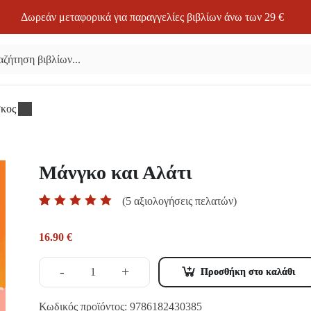
Δωρεάν μεταφορικά για παραγγελίες βιβλίων άνω των 29 €
σκος
Μάνγκο και Αλάτι
Βαθμολογήθηκε
3
(
5
αξιολογήσεις πελατών)
με
5.00
από 5 με
16.90
€
βάση
βαθμολογίες
πελάτη
-
+
Προσθήκη στο καλάθι
Κωδικός προϊόντος:
9786182430385