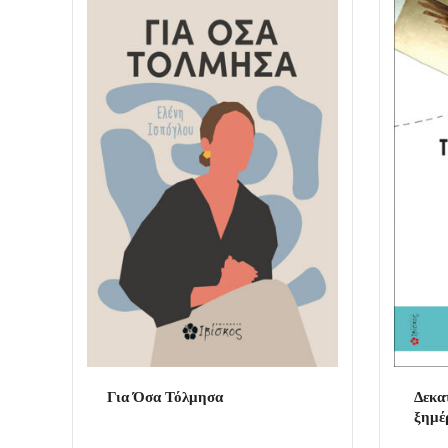
Για Όσα Τόλμησα
Δεκατ
ξημέ