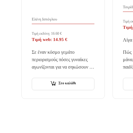
Τσιρί
Ελένη Ισπόγλου
Τιμή ε
Τιμή
Τιμή εκδότη:
16.60
€
Τιμή web:
14.95
€
Λίγα 
Σε έναν κόσμο γεμάτο
Πώς μ
περιορισμούς πόσες γυναίκες
μάνα,
αγωνίζονται για να σηκώσουν το
παιδί
βάρος της καθημερινότητας;
αδιάφ
Πόσες θυσιάζουν τις επιθυμίες
τόσο 
Στο καλάθι
τους για να ικανοποιήσουν τους
εκλι
άλλους;.