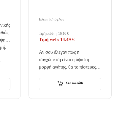
Ελένη Ισπόγλου
ηνικής
αθιάς
Τιμή εκδότη:
16.10
€
Τιμή web:
14.49
€
ήψης,
ρμή.
Αν σου έλεγαν πως η
ς
συγχώρεση είναι η ύψιστη
μορφή αγάπης, θα το πίστευες;
Αν σου έλεγαν πως χωρίς αυτή
δεν υπάρχει λύτρωση, θα
Στο καλάθι
συμφωνούσες; Λέγομαι Θάλεια.
Για χρόνια…