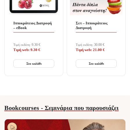
Ιπποκράτειος Διατροφή
Σετ – Ιπποκράτειος
– eBook
Διατροφή
9.30
€
30.00
€
Τιμή εκδότη:
Τιμή εκδότη:
Τιμή web:
9.30
€
Τιμή web:
21.00
€
Στο καλάθι
Στο καλάθι
Bookcourses - Σεμινάρια που παρουσιάζει