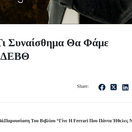
Τι Συναίσθημα Θα Φάμε
ς ΔΕΒΘ
Share:
ιβάλ Της ΔΕΒΘ
Παρουσίαση Του Βιβλίου “Γίνε Η Ferrari Που Πάντα Ήθελες Ν