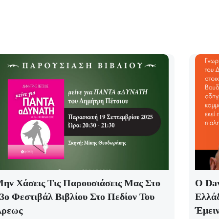
ην Χάσεις Τις Παρουσιάσεις Μας Στο
Ο Da
3ο Φεστιβάλ Βιβλίου Στο Πεδίον Του
Ελλά
Άρεως
Έμει