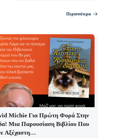
Περισσότερα
vid Michie Για Πρώτη Φορά Στην
δα! Μια Παρουσίαση Βιβλίου Που
νε Αξέχαστη…